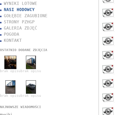
WYNIKI LOTOWE
NASI HODOWCY
GOŁĘBIE ZAGUBIONE
STRONY PZHGP
GALERIA ZDJĘĆ
POGODA
KONTAKT
OSTATNIO DODANE ZDJĘCIA
brak opisu
brak opisu
brak opisu
brak opisu
NAJNOWSZE WIADOMOŚCI
Wyniki