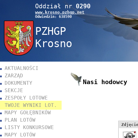
Oddział nr
0290
www.
krosno
.pzhgp.net
Odwiedzin: 638590
PZHGP
Krosno
AKTUALNOŚCI
ZARZĄD
Nasi hodowcy
DOKUMENTY
SEKCJE
ZESPOŁY LOTOWE
TWOJE WYNIKI LOT.
MAPY GOŁĘBNIKÓW
PLAN LOTÓW
Zdjęci
LISTY KONKURSOWE
MAPY LOTÓW